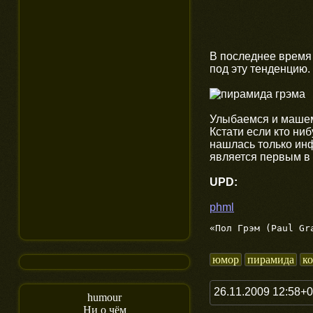
В последнее время 
под эту тенденцию.
Улыбаемся и машем,
Кстати если кто ни
нашлась только ин
является первым в
UPD:
phml
«Пол Грэм (Paul Gr
юмор
пирамида
к
26.11.2009 12:58+
humour
Ни о чём