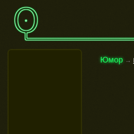
Юмор
→