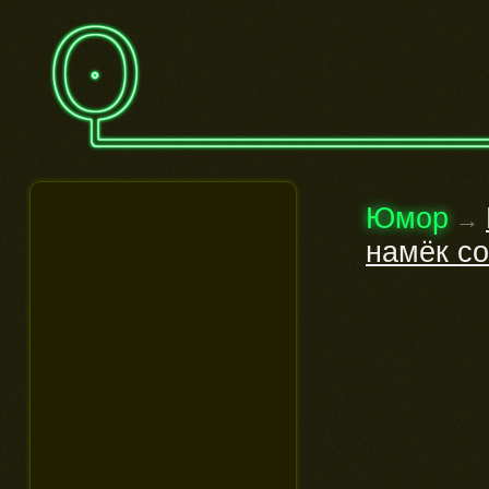
Юмор
→
намёк со