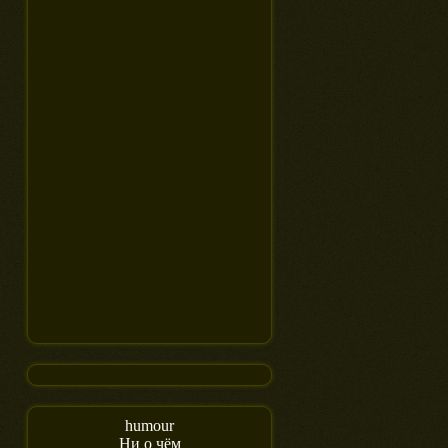
humour
Ни о чём