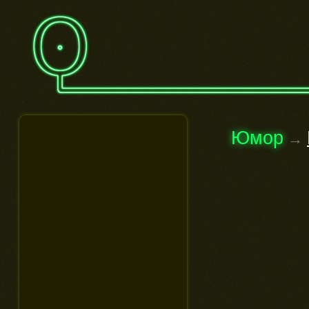
Юмор
→