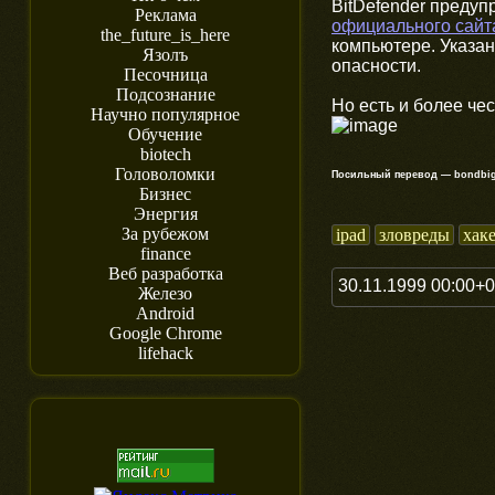
BitDefender предуп
Реклама
официального сайт
the_future_is_here
компьютере. Указа
Язолъ
опасности.
Песочница
Подсознание
Но есть и более че
Научно популярное
Обучение
biotech
Головоломки
Посильный перевод — bondbi
Бизнес
Энергия
За рубежом
ipad
зловреды
хак
finance
Веб разработка
30.11.1999 00:00+
Железо
Android
Google Chrome
lifehack