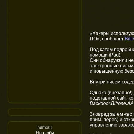
«Хакеры использую
ПО», сообщает
BitD
Под катом подробно
помощи iPad).
Они обнаружили не
электронные письм
и повышенную безо
Внутри писем содер
Однако (внезапно!)
подставной сайт, 
Backdoor.Bifrose.A
Зловред затем «встр
прим. перев) и отк
управлению заражен
humour
Ни о чём