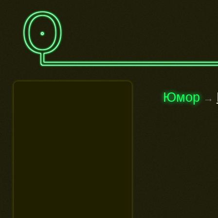
Юмор
→