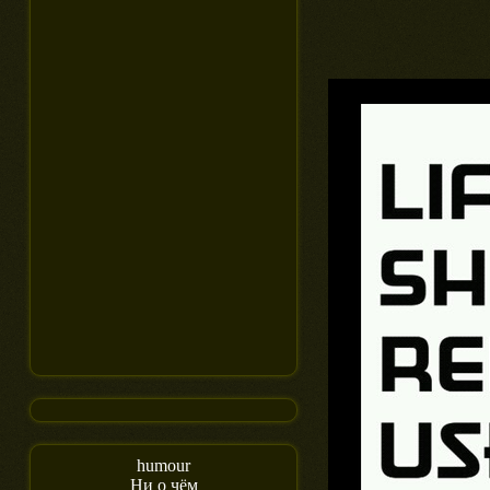
humour
Ни о чём