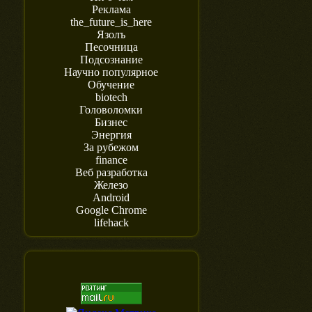
Реклама
the_future_is_here
Язолъ
Песочница
Подсознание
Научно популярное
Обучение
biotech
Головоломки
Бизнес
Энергия
За рубежом
finance
Веб разработка
Железо
Android
Google Chrome
lifehack