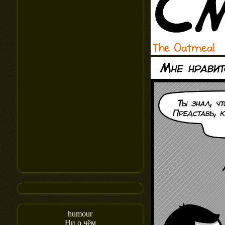
humour
Ни о чём