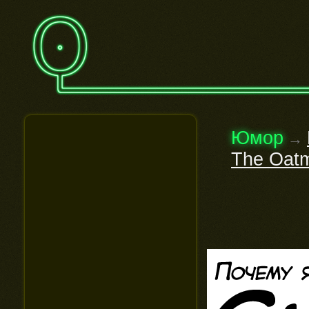
Юмор
→
The Oatm