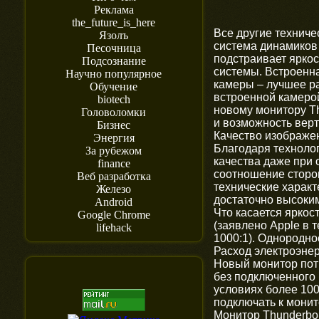
Реклама
the_future_is_here
Все другие техниче
Язолъ
система динамиков
Песочница
подстраивает яркос
Подсознание
системы. Встроенна
Научно популярное
камеры – лучшее ра
Обучение
встроенной камерой
biotech
новому монитору Th
Головоломки
и возможность вер
Бизнес
Качество изображен
Энергия
Благодаря технолог
За рубежом
качества даже при 
finance
соотношение сторон
Веб разработка
технические характ
Железо
достаточно высоким
Android
Что касается яркос
Google Chrome
(заявлено Apple в 
lifehack
1000:1). Однородно
Расход электроэне
Новый монитор потр
без подключенного 
условиях более 100
подключать к мони
Монитор Thunderbol