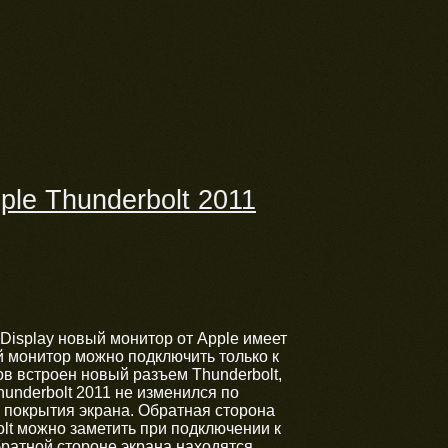
le Thunderbolt 2011
Display новый монитор от Apple имеет
й монитор можно подключить только к
ов встроен новый разъем Thunderbolt,
underbolt 2011 не изменился по
о покрытия экрана. Обратная сторона
t можно заметить при подключении к
братной стороне экрана находятся