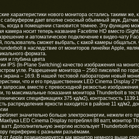
ские характеристики нового монитора остались такими же, к
 с сабвуфером дает вполне сносный объемный звук. Датчи
ть, когда в помещении становится темнее. Эту функцию мо
я камера носит теперь название Facetime HD вместо iSight
зрешение и автоматическое подключение к видео-чату Face
, пользователь сможет выбрать, с какой камеры общаться. 
underbolt в наследствие от мониторов линейки Apple, явля
тикального формата.
ия и глубина цвета
ии IPS (In-Plane Switching) качество изображения на монит
остром угле. Разрешение монитора – 2560 пикселей по гориз
 экрана – 16:9. В нашей тестовой лаборатории новый монит
еристики, что и его предшественник LED Cinema Display 27“
 запросам, вместе с превосходной резкостью изображения э
ти, то максимальные показания монитора Thunderbolt в тест
технических спецификациях 375 кд/м2), контрастность 1139:
сть распределения яркости находится в районе 11 кд/м2, до
ргии
ебляет значительно больше электроэнергии, нежели его п
Макбука LED Cinema Display потреблял 88 ватт, монитор Thu
 ватт. Дополнительную энергию использует Thunderbolt-пре
тору периферию с разными разъёмами.
t от Apple позиционируется как монитор немного выше сред