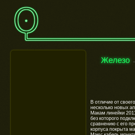
Железо
В отличие от своег
несколько новых ап
Макам линейки 2011
без которого подкл
сравнению с его пр
корпуса покрыта м
Маку: кабель монит