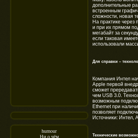
дополнительные разъ
встроенным графич
сложности, новая т
На практике через 
и при их прямом по
мегабайт за секунд
если таковая имеет
использовали масси
Для справки – техноло
Компания Интел на
Apple первой внедр
сможет прередавать
чем USB 3.0. Технол
возможным подключе
Ethernet при налич
позволяет подключи
Источники: Интел, 
humour
Технические возможно
Ни о чём