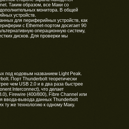
net. Таким образом, все Маки со
 дополнительных монитора. В общей
ийных устройств.
 данных для периферийных устройств, как
ериферии с Ethernet-портом досигает 90
ь альтернативную операционную систему,
естких дисков. Для проверки мы
х под кодовым названием Light Peak.
olt. Порт Thunderbolt теоретически
трее чем USB 2.0 и в два раза быстрее
ent Interconnect), что делает
, Firewire (400/800), Fibre Channel или
ия ввода-вывода данных Thunderbolt
 ту же технологию к одному Маку.