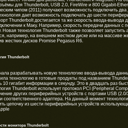
ёмы для Thunderbolt, USB 2.0, FireWire и 800 Gigabit-Ether
еским чипом (2011) получают возможность подключить два
ехнология дает возможность подключать до шести перифер
порт Thunderbolt достигается та же скорость ввода-вывода
дключении к Маку. Например, скорость передачи данных с п
у. Новая технология Thunderbolt также позволяет запустит
ся, например, на внешнем жестком диске или на массиве ж
в жестких дисков Promise Pegasus R6.
гия Thunderbolt
чала разрабатывать новую технологию ввода-вывода данны
ила технологию в готовые продукты под названием Thunderb
 10 гигабит информации в секунду. Это в двадцать раз быс
огия Thunderbolt использует протокол PCI (Peripheral Compon
ние других периферийных устройств с портами USB (2.0/3.0)
ии соответственного адаптера. На данный момент технолог
ть цепочку из шести периферийных устройств использующих
Apple
сти монитора Thunderbolt