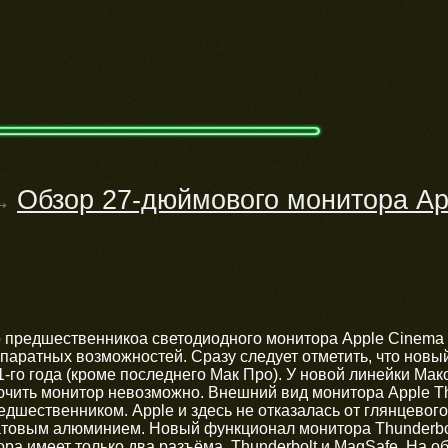
Обзор 27-дюймового монитора App
→
о предшественникоа светодиодного монитора Apple Cinema 
паратных возможностей. Сразу следует отметить, что новы
-го года (кроме последнего Мак Про). У новой линейки Мак
ючить монитор невозможно. Внешний вид монитора Apple Th
едшественником. Apple и здесь не отказалась от глянцевог
атовым алюминием. Новый функционал монитора Thunderbol
ора имеет только два разъёма, Thunderbolt и MagSafe. На о