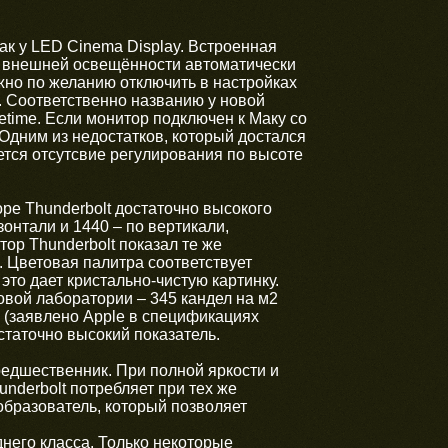
ак у LED Cinema Display. Встроенная
к внешней освещённости автоматически
жно по желанию отключить в настройках
. Соответственно названию у новой
time. Если монитор подключен к Маку со
Одним из недостатков, который достался
ется отсутсвие регулирования по высоте
оре Thunderbolt достаточно высокого
онтали и 1440 – по вертикали,
ор Thunderbolt показал те же
. Цветовая палитра соответствует
то дает кристально-чистую картинку.
овой лаборатории – 345 кандел на м2
1 (заявлено Apple в спецификациях
статочно высокий показатель.
редшественник. При полной яркости и
nderbolt потребляет при тех же
образователь, который позволяет
него класса. Только некоторые