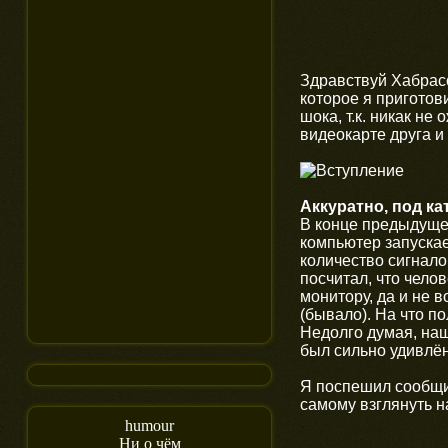
Здравствуй Хабрас
которое я приготов
шока, т.к. никак не
видеокарте друга и
Аккуратно, под к
В конце предыдущей
компьютер запускае
количество сигнало
посчитал, что чело
монитору, да и не в
(бывало). На что по
Недолго думая, наш
был сильно удивлён
Я поспешил сообщит
самому взглянуть н
humour
Ни о чём