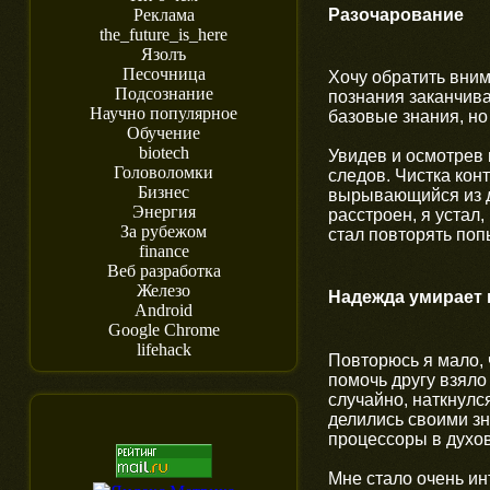
Разочарование
Реклама
the_future_is_here
Язолъ
Песочница
Хочу обратить вним
Подсознание
познания заканчива
Научно популярное
базовые знания, но
Обучение
biotech
Увидев и осмотрев 
Головоломки
следов. Чистка кон
Бизнес
вырывающийся из д
Энергия
расстроен, я устал,
За рубежом
стал повторять поп
finance
Веб разработка
Железо
Надежда умирает
Android
Google Chrome
lifehack
Повторюсь я мало, 
помочь другу взяло
случайно, наткнулс
делились своими зн
процессоры в духов
Мне стало очень ин