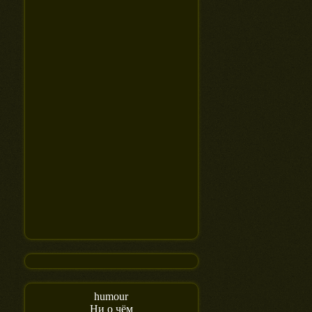
humour
Ни о чём