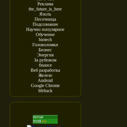
Реклама
the_future_is_here
Язолъ
Песочница
Подсознание
Научно популярное
Обучение
biotech
Головоломки
Бизнес
Энергия
За рубежом
finance
Веб разработка
Железо
Android
Google Chrome
lifehack